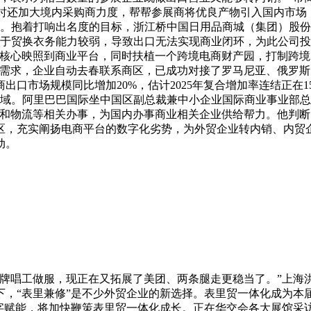
，同时还加大境内采购商力度，帮帮参展商将优良产物引入国内市
业。抱着打响出名度的目标，浙江桥中国日用品商城（集团）股
于贸换衣务能力较弱，导致出口无法实现商业闭环，为此公司投资
品核心映照到商业平台，同时扶植一个跨境电商财产园，打制跨
的需求，企业自动去春联系商区，已成功对接了罗马尼亚、俄罗
商出口市场规模同比增加20%，估计2025年复合增加率连结正
度和地域。阿里巴巴国际坐中国区副总裁兼中小企业国际商业事业部
包和物流等相关办事，为国内办事商业相关企业供给帮力。他判断
区，充实阐扬电商平台的数字化劣势，为外贸企业转内销、内贸
动。
唱工做服，现正在又拓展了美团、两条腿走更稳当了。”上海洪
下，“表里兼修”是不少外贸企业的新选择。表里贸一体化成为本
字赋能，将加快鞭策表里贸一体化成长。正在华交会各大展馆采访