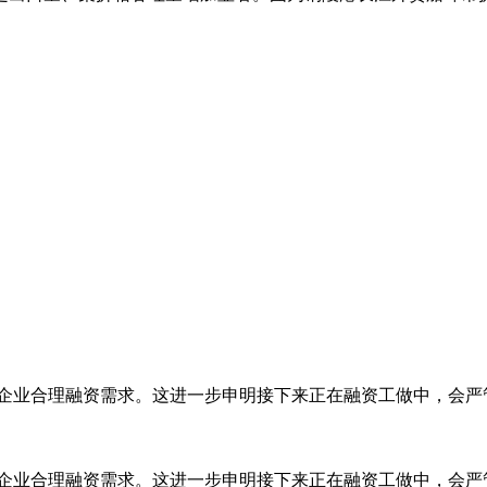
企业合理融资需求。这进一步申明接下来正在融资工做中，会严管
企业合理融资需求。这进一步申明接下来正在融资工做中，会严管