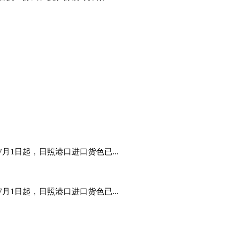
1日起，日照港口进口货色已...
1日起，日照港口进口货色已...