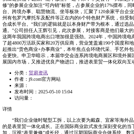
修”的参展企业加注“可内销”标签，占参展企业的17%摆布
台、跨境办事、聪慧物流、坐等板块，汇聚了120余家平台企
州有包罗汽摩托车及配件等正在内的6个特色财产系统，但受制
合成长平台。“我们的逻辑就是以本身财产带为根本，通过选
通。”公司担任人王辉引见，此次参展，对接客商是他们最大
这两年我国跨境电商出口增加很是强劲。2024年，中国跨境电
了超4800万活跃买家和20万供应商，营业笼盖逾190个国
起推出“货色商业+办事商业”，本年焦点会环绕代采、手艺外
会更快。申卫华暗示，本届华交会连系跨境电商展区和境外展
展国内市场，又推进优良产物进口，推进表里贸一体化双向互
分类：
贸易资讯
作者：
j9.com官方网站
来源：
发布时间：
2025-05-10 15:04
访问量：
详情
“我们企业做时髦型工拆，以上次要为戴森、宜家等海外品牌
的是表里贸一体化成长。正在国际商业款式发生深刻变化的当
加，沉视“表里兼修”成长径，通过沉塑国际商业合做系统、数