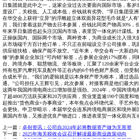
日集团就是此中之一，这家企业过去次要面向国际市场，客岁出
度设厂，关税低、人工成本低，价钱就有劣势。”孚日集团亚洲
在华交会上获得“立异”的浮雕超立体双面异花型毛巾就是“人
月，我们拿着这款产物去日本参展，价钱比同类产物高30%，
年来孚日集团也起头注沉国内市场，表里贸一体化的计谋线。她
正操纵国内、国际两个市场、两种资本，为商业成长注入强大的
从市场端千方百计抢订单，不只正在前端设立子公司接单，巩
供应链扶植，确保产能不放空。“近年来，华交会有一大新趋向
修”的参展企业加注“可内销”标签，占参展企业的17%摆布
台、跨境办事、聪慧物流、坐等板块，汇聚了120余家平台企
州有包罗汽摩托车及配件等正在内的6个特色财产系统，但受制
合成长平台。“我们的逻辑就是以本身财产带为根本，通过选
通。”公司担任人王辉引见，此次参展，对接客商是他们最大
这两年我国跨境电商出口增加很是强劲。2024年，中国跨境电
了超4800万活跃买家和20万供应商，营业笼盖逾190个国
起推出“货色商业+办事商业”，本年焦点会环绕代采、手艺外
会更快。申卫华暗示，本届华交会连系跨境电商展区和境外展
展国内市场，又推进优良产物进口，推进表里贸一体化双向互
上一篇：
卓创资讯：公司自2024年起将数据资产做为无形资
下一篇：
2025年海关税收会议召开解读最新商业政策动向