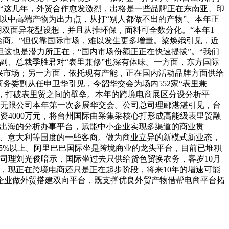
。“这几年，外贸合作愈发激烈，出格是一些品牌正在东南亚、印
以中高端产物为出力点，从打“别人都做不出的产物”。本年正
用双面异花型设想，并且从推环保，面料可全数分化。“本年1
洽商。”但仅靠国际市场，难以发生更多增量。梁焕娥引见，近
这也是潜力所正在，“国内市场份额正正在快速提拔”。“我们
副、总裁季胜君对“表里兼修”也深有体味。一方面，东方国际
兴市场；另一方面，依托现有产能，正在国内活动品牌方面供给
务委副从任申卫华引见，今韶华交会为场内552家“表里兼
场，打破表里贸之间的壁垒。本年的跨境电商展区分设分析平
份无限公司本年第一次参展华交会。公司总司理郦湛湛引见，台
4000万元，将台州国际曲采集采核心打形成高能级表里贸融
境出海的分析办事平台，赋能中小企业实现多渠道的商业贯
斯、意大利等国度的一些客商。做为商业立异的新模式新业态，
在15%以上。阿里巴巴国际坐是跨境商业的龙头平台，目前已堆积
总司理刘光俊暗示，国际坐过去只供给货色贸换衣务，客岁10月
，现正在跨境电商还只是正在起步阶段，将来10年的增速可能
企业做外贸搭建双向平台，既支撑优良外贸产物借帮电商平台拓