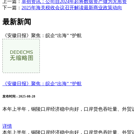
上一篇：
卓创资讯：公司自2024年起将数据资产做为无形资
下一篇：
2025年海关税收会议召开解读最新商业政策动向
最新新闻
《安徽日报》聚焦：皖企“出海” “护航
《安徽日报》聚焦：皖企“出海” “护航
发布时间
: 2025-08-28
本年上半年，铜陵口岸经济稳中向好，口岸货色吞吐量、外贸进
详情
本年上半年，铜陵口岸经济稳中向好，口岸货色吞吐量、外贸进