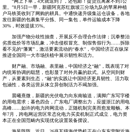
“网上下单，4天就送到了，还包邮！提货点离家不到1公
里。”8月5日一早，新疆阿克苏红旗坡三分场九队的苹果种植
户马铁英收到了网购的耕具。中通快递升级集运仓设备，各地
发往新疆的包裹集平分拣、同一集包，单件运输成本下降
30%，时效提拔35%。
加强产物分歧性抽查，开展反不合理合作法律；沉拳整治
劣质低价等市场乱象，冲击侵权冒充、制假售假行为……拆除
看不见的“藩篱”，激活要素流动的“春水”，中国经济正在纵深
推进全国同一大市场扶植中展示韧性和活力。
财产融、市场融、表里融，中国经济之“融”，既表现了对
内统筹协调的聪慧，也彰显了对外共赢的款式。从空间到财
产，从要素到生态，“融”的实践让中国经济更具韧性、活力取
包涵性，各类运营从体立异创制活力不竭加强。
晨曦熹微，新疆的光伏电力向东南输送，满脚广东写字楼
的用电需求；暮色四合，广东电厂调整出力，应援浙江的用电
高峰……如许的电力跨网流动，正随机制完美而愈发顺畅。本
年7月，跨电网运营区常态化电力买卖机制正式成立，电力资
本正在全国范畴内实现优化设置装备摆设。
海风阵阵，近日，26兆瓦级海优势机正在山东东营附近海