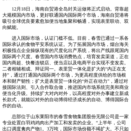
12月18日，海南自贸港全岛封关运做将正式启动。背靠超
大规模国内市场，更好联通国内国际两个市场，海南自贸港将
吸引全球优良要素愈加便当地集聚和畅通，实现表里联动、双
向赋能。
进入国际市场，认证门槛不低。目前，春雪已通过一系各
国际承认的食物平安系统认证。为了拓展国内市场，烟台海关
积极指点企业操纵现有的尺度化出产系统，将出产线跟尾国内
国际两个尺度。春雪国内市场消费热点，培育发卖渠道，正在
国内商超、快餐连锁店、便当店以及电商平台实现不变发卖。
二者相辅相成、辩证同一。表里贸一体化是扩大的“内正在支
持”，通过打通国内国际两个市场，为更高程度供给的市场根
本和财产韧性；扩大是表里贸一体化的“外正在动力”，通过对
接国际法则、引入合作取合做，推进国内市场系统完美和商业
便当化升级。持续扩大对内对外，以高程度对外办事建立新成
长款式，就能以对外的自动博得经济成长的自动、博得国际合
作的自动。
总部位于山东莱阳市的春雪食物集团股份无限公司是一家
专业处置白羽鸡鸡肉出产加工和发卖的企业。“上半年，公司
出口调度禽肉产物1。3万吨，国际市场份额不竭扩大。不只如