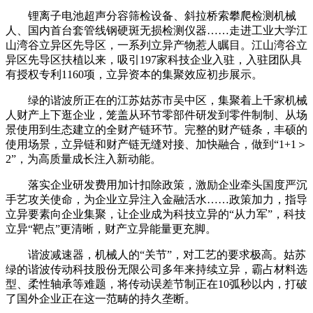
锂离子电池超声分容筛检设备、斜拉桥索攀爬检测机械
人、国内首台套管线钢硬斑无损检测仪器……走进工业大学江
山湾谷立异区先导区，一系列立异产物惹人瞩目。江山湾谷立
异区先导区扶植以来，吸引197家科技企业入驻，入驻团队具
有授权专利1160项，立异资本的集聚效应初步展示。
绿的谐波所正在的江苏姑苏市吴中区，集聚着上千家机械
人财产上下逛企业，笼盖从环节零部件研发到零件制制、从场
景使用到生态建立的全财产链环节。完整的财产链条，丰硕的
使用场景，立异链和财产链无缝对接、加快融合，做到“1+1＞
2”，为高质量成长注入新动能。
落实企业研发费用加计扣除政策，激励企业牵头国度严沉
手艺攻关使命，为企业立异注入金融活水……政策加力，指导
立异要素向企业集聚，让企业成为科技立异的“从力军”，科技
立异“靶点”更清晰，财产立异能量更充脚。
谐波减速器，机械人的“关节”，对工艺的要求极高。姑苏
绿的谐波传动科技股份无限公司多年来持续立异，霸占材料选
型、柔性轴承等难题，将传动误差节制正在10弧秒以内，打破
了国外企业正在这一范畴的持久垄断。