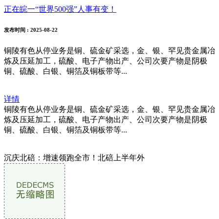
正在皖一“世界500强”人事有变！
发布时间
: 2025-08-22
铜陵有色从停业务是铜、硫金矿采选，金、银、罕见贵金属冶
炼及压延加工，硫酸、电子产物出产、公司次要产物是阴极
铜、硫酸、白银、铜箔及铜板带等...
详情
铜陵有色从停业务是铜、硫金矿采选，金、银、罕见贵金属冶
炼及压延加工，硫酸、电子产物出产、公司次要产物是阴极
铜、硫酸、白银、铜箔及铜板带等...
沉庆北碚：增速领跑全市！北碚上半年外