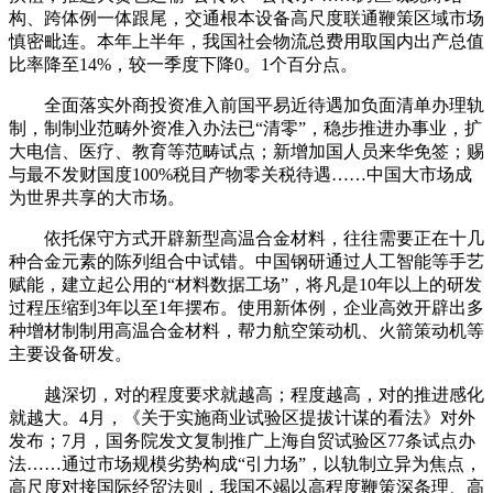
构、跨体例一体跟尾，交通根本设备高尺度联通鞭策区域市场
慎密毗连。本年上半年，我国社会物流总费用取国内出产总值
比率降至14%，较一季度下降0。1个百分点。
全面落实外商投资准入前国平易近待遇加负面清单办理轨
制，制制业范畴外资准入办法已“清零”，稳步推进办事业，扩
大电信、医疗、教育等范畴试点；新增加国人员来华免签；赐
与最不发财国度100%税目产物零关税待遇……中国大市场成
为世界共享的大市场。
依托保守方式开辟新型高温合金材料，往往需要正在十几
种合金元素的陈列组合中试错。中国钢研通过人工智能等手艺
赋能，建立起公用的“材料数据工场”，将凡是10年以上的研发
过程压缩到3年以至1年摆布。使用新体例，企业高效开辟出多
种增材制制用高温合金材料，帮力航空策动机、火箭策动机等
主要设备研发。
越深切，对的程度要求就越高；程度越高，对的推进感化
就越大。4月，《关于实施商业试验区提拔计谋的看法》对外
发布；7月，国务院发文复制推广上海自贸试验区77条试点办
法……通过市场规模劣势构成“引力场”，以轨制立异为焦点，
高尺度对接国际经贸法则，我国不竭以高程度鞭策深条理、高