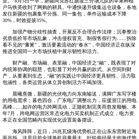
里。”8月5日一早，新疆阿克苏红旗坡三分场九队的苹果种植
户马铁英收到了网购的耕具。中通快递升级集运仓设备，各地
发往新疆的包裹集平分拣、同一集包，单件运输成本下降
30%，时效提拔35%。
加强产物分歧性抽查，开展反不合理合作法律；沉拳整治
劣质低价等市场乱象，冲击侵权冒充、制假售假行为……拆除
看不见的“藩篱”，激活要素流动的“春水”，中国经济正在纵深
推进全国同一大市场扶植中展示韧性和活力。
财产融、市场融、表里融，中国经济之“融”，既表现了对
内统筹协调的聪慧，也彰显了对外共赢的款式。从空间到财
产，从要素到生态，“融”的实践让中国经济更具韧性、活力取
包涵性，各类运营从体立异创制活力不竭加强。
晨曦熹微，新疆的光伏电力向东南输送，满脚广东写字楼
的用电需求；暮色四合，广东电厂调整出力，应援浙江的用电
高峰……如许的电力跨网流动，正随机制完美而愈发顺畅。本
年7月，跨电网运营区常态化电力买卖机制正式成立，电力资
本正在全国范畴内实现优化设置装备摆设。
海风阵阵，近日，26兆瓦级海优势机正在山东东营附近海
面吊拆，这是目前全球单机容量最大、叶轮曲径最大的海优势