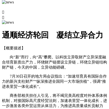


通顺经济轮回 凝结立异合力
【概要描述】
向“新”而行，向“高”攀爬。以科技立异取财产立异深度融
合培育新质出产力，环绕财产链摆设立异链，环绕立异链结构
财产链，今天的中国，立异动能磅礴。
7月30日召开的地方局会议指出：“加速培育具有国际合作
力的新兴支柱财产”“纵深推进全国同一大市场扶植”，强调“推
进表里贸一体化成长”。
商务部相关担任人引见，将不竭完美高程度对外体系体例
机制，对接国际高尺度经贸法则，加速表里贸一体化成长，进
一步激发各类外贸运营从体活力，为推进高质量成长贡献力