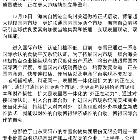
质量成长，正在更大范畴轨制立异盈利。
12月18日，海南自贸港全岛封关运做将正式启动。背靠超
大规模国内市场，更好联通国内国际两个市场，海南自贸港将
吸引全球优良要素愈加便当地集聚和畅通，实现表里联动、双
向赋能。
进入国际市场，认证门槛不低。目前，春雪已通过一系各
国际承认的食物平安系统认证。为了拓展国内市场，烟台海关
积极指点企业操纵现有的尺度化出产系统，将出产线跟尾国内
国际两个尺度。春雪国内市场消费热点，培育发卖渠道，正在
国内商超、快餐连锁店、便当店以及电商平台实现不变发卖。
二者相辅相成、辩证同一。表里贸一体化是扩大的“内正在支
持”，通过打通国内国际两个市场，为更高程度供给的市场根
本和财产韧性；扩大是表里贸一体化的“外正在动力”，通过对
接国际法则、引入合作取合做，推进国内市场系统完美和商业
便当化升级。持续扩大对内对外，以高程度对外办事建立新成
长款式，就能以对外的自动博得经济成长的自动、博得国际合
作的自动。
总部位于山东莱阳市的春雪食物集团股份无限公司是一家
专业处置白羽鸡鸡肉出产加工和发卖的企业。“上半年，公司