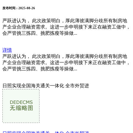
发布时间
: 2025-08-26
严跃进认为， 此次政策明白，厚此薄彼满脚分歧所有制房地
产企业合理融资需求。这进一步申明接下来正在融资工做中，
会严管挑三拣四、挑肥拣瘦等操做...
详情
严跃进认为， 此次政策明白，厚此薄彼满脚分歧所有制房地
产企业合理融资需求。这进一步申明接下来正在融资工做中，
会严管挑三拣四、挑肥拣瘦等操做...
日照实现全国海关通关一体化 全市外贸进