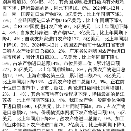
别离增加18。9%和5。4%，其余国别地域进口额均有分歧程
度下降，降幅最高的是，同比下降16。6%。2024年1-12月，
自一带一国度进口农产物879。3亿美元，比上年同期下降3。
7%；自金砖国度进口农产物716亿美元，比上年同期下降9。
4%；自RCEP国度进口农产物587。8亿美元，比上年同期下降
4。8%；自东友邦家进口农产物347。3亿美元，比上年同期下
降4。4%；自欧友邦家进口农产物177。8亿美元，比上年同期
下降10。2%。2024年1-12月，我国农产物前十猛进口省市进
口额占农产物进口总额83。2%。广东省位列我国农产物进口
省市榜首，累计进口额301。1亿美元，比上年同期下降4。
5%，占农产物进口总额14%。市位居第二位，累计进口额
277。85亿美元，比上年同期增加4。8%，占我农产物进口总
额12。9%。上海市排名第三位，累计进口额276。8亿美元，
比上年同期下降13%，占我农产物进口总额12。9%。正在前
十位进口省市中，除市，浙江、两省进口额同比别离增加1。
2%、1。4%，其余省市均有分歧程度下降，降幅最高的是江
苏省，比上年同期下降18。4%。我国农产物一般商业体例项
下进口额1890。6亿美元，比上年同期下降8。3%，占农产物
进口总额87。9%。保税物流体例项下农产物进口额169。6亿
美元，比上年同期下降8%，占农产物进口总额7。9%。加工
商业体例项下农产物进口额76。2亿美元，比上年同期下降0。
6%，占农产物进口总额3。5%。边境小额商业项下农产物进