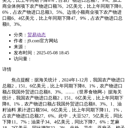
美元，比上年同期下降8%，占农产物进口总额7。9%。加工
商业体例项下农产物进口额76。2亿美元，比上年同期下降0。
6%，占农产物进口总额3。5%。边境小额商业项下农产物进
口额6。4亿美元，比上年同期下降47。9%，占农产物进口总
额0。3%。
分类：
贸易动态
作者：
j9.com官方网站
来源：
发布时间：
2025-05-08 18:45
访问量：
详情
焦点提醒：据海关统计，2024年1-12月，我国农产物进口
总额2，151。6亿美元，比上年同期下降8。1%，农产物进口
额占我国外贸进口总额8。3%。……（世界食物网-）据海关
统计，我国农产物进口总额2，151。6亿美元，比上年同期下
降8。1%，农产物进口额占我国外贸进口总额8。3%。1、油
籽油料 累计进口额594。6亿美元，比上年同期下降11。1%，
占农产物进口总额27。6%。此中，大豆527。5亿美元，同比
下降11。7%；油菜子34。4亿美元，同比下降7。6%；芝麻
18。7亿美元，同比增加22。2%。此外，花生、亚麻子、棉子