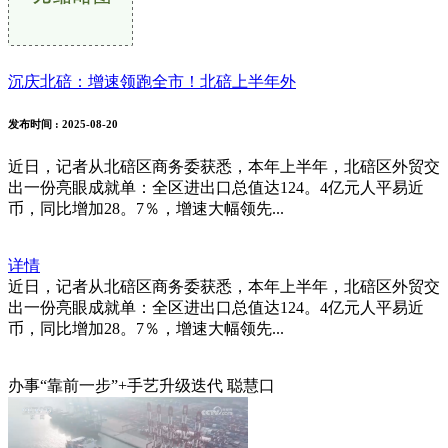
沉庆北碚：增速领跑全市！北碚上半年外
发布时间
: 2025-08-20
近日，记者从北碚区商务委获悉，本年上半年，北碚区外贸交
出一份亮眼成就单：全区进出口总值达124。4亿元人平易近
币，同比增加28。7％，增速大幅领先...
详情
近日，记者从北碚区商务委获悉，本年上半年，北碚区外贸交
出一份亮眼成就单：全区进出口总值达124。4亿元人平易近
币，同比增加28。7％，增速大幅领先...
办事“靠前一步”+手艺升级迭代 聪慧口