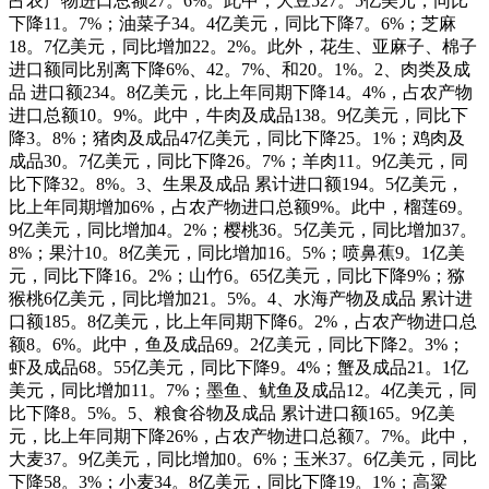
占农产物进口总额27。6%。此中，大豆527。5亿美元，同比
下降11。7%；油菜子34。4亿美元，同比下降7。6%；芝麻
18。7亿美元，同比增加22。2%。此外，花生、亚麻子、棉子
进口额同比别离下降6%、42。7%、和20。1%。2、肉类及成
品 进口额234。8亿美元，比上年同期下降14。4%，占农产物
进口总额10。9%。此中，牛肉及成品138。9亿美元，同比下
降3。8%；猪肉及成品47亿美元，同比下降25。1%；鸡肉及
成品30。7亿美元，同比下降26。7%；羊肉11。9亿美元，同
比下降32。8%。3、生果及成品 累计进口额194。5亿美元，
比上年同期增加6%，占农产物进口总额9%。此中，榴莲69。
9亿美元，同比增加4。2%；樱桃36。5亿美元，同比增加37。
8%；果汁10。8亿美元，同比增加16。5%；喷鼻蕉9。1亿美
元，同比下降16。2%；山竹6。65亿美元，同比下降9%；猕
猴桃6亿美元，同比增加21。5%。4、水海产物及成品 累计进
口额185。8亿美元，比上年同期下降6。2%，占农产物进口总
额8。6%。此中，鱼及成品69。2亿美元，同比下降2。3%；
虾及成品68。55亿美元，同比下降9。4%；蟹及成品21。1亿
美元，同比增加11。7%；墨鱼、鱿鱼及成品12。4亿美元，同
比下降8。5%。5、粮食谷物及成品 累计进口额165。9亿美
元，比上年同期下降26%，占农产物进口总额7。7%。此中，
大麦37。9亿美元，同比增加0。6%；玉米37。6亿美元，同比
下降58。3%；小麦34。8亿美元，同比下降19。1%；高粱