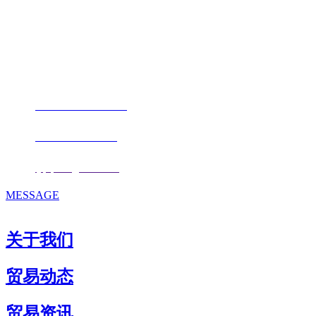
公司
地址：福建省福州市仓山区仓山科技园金浦路6号福尔生物产业生态园
邮编：350000
电话：
+86-0591-88206612
手机：
+86 17853667672
邮箱：
fjqiquan@163.com
MESSAGE
关于我们
贸易动态
贸易资讯