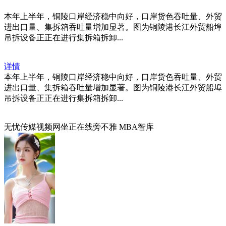
本年上半年，铜陵口岸经济稳中向好，口岸货色吞吐量、外贸
进出口量、集拆箱吞吐量增加显著。图为铜陵港长江外贸船埠
吊拆设备正正在进行集拆箱拆卸...
详情
本年上半年，铜陵口岸经济稳中向好，口岸货色吞吐量、外贸
进出口量、集拆箱吞吐量增加显著。图为铜陵港长江外贸船埠
吊拆设备正正在进行集拆箱拆卸...
无忧传媒视频网坐正在线旁不雅 MBA智库