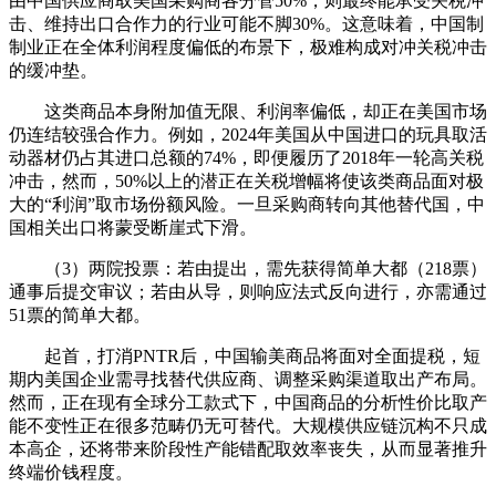
由中国供应商取美国采购商各分管50%，则最终能承受关税冲
击、维持出口合作力的行业可能不脚30%。这意味着，中国制
制业正在全体利润程度偏低的布景下，极难构成对冲关税冲击
的缓冲垫。
这类商品本身附加值无限、利润率偏低，却正在美国市场
仍连结较强合作力。例如，2024年美国从中国进口的玩具取活
动器材仍占其进口总额的74%，即便履历了2018年一轮高关税
冲击，然而，50%以上的潜正在关税增幅将使该类商品面对极
大的“利润”取市场份额风险。一旦采购商转向其他替代国，中
国相关出口将蒙受断崖式下滑。
（3）两院投票：若由提出，需先获得简单大都（218票）
通事后提交审议；若由从导，则响应法式反向进行，亦需通过
51票的简单大都。
起首，打消PNTR后，中国输美商品将面对全面提税，短
期内美国企业需寻找替代供应商、调整采购渠道取出产布局。
然而，正在现有全球分工款式下，中国商品的分析性价比取产
能不变性正在很多范畴仍无可替代。大规模供应链沉构不只成
本高企，还将带来阶段性产能错配取效率丧失，从而显著推升
终端价钱程度。