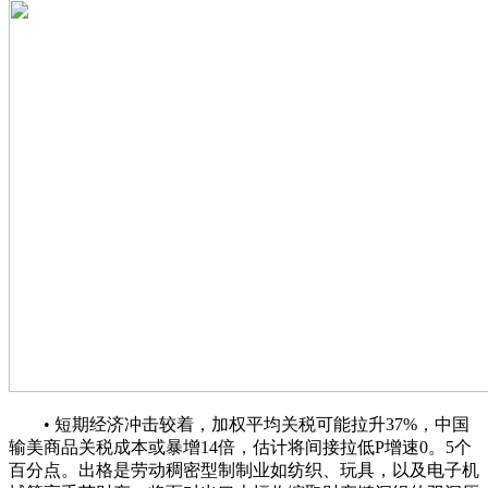
• 短期经济冲击较着，加权平均关税可能拉升37%，中国
输美商品关税成本或暴增14倍，估计将间接拉低P增速0。5个
百分点。出格是劳动稠密型制制业如纺织、玩具，以及电子机