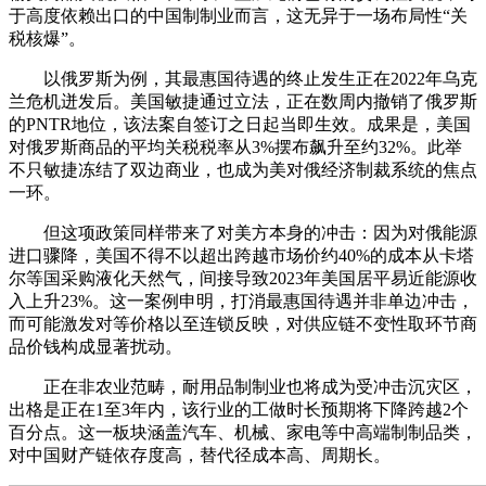
于高度依赖出口的中国制制业而言，这无异于一场布局性“关
税核爆”。
以俄罗斯为例，其最惠国待遇的终止发生正在2022年乌克
兰危机迸发后。美国敏捷通过立法，正在数周内撤销了俄罗斯
的PNTR地位，该法案自签订之日起当即生效。成果是，美国
对俄罗斯商品的平均关税税率从3%摆布飙升至约32%。此举
不只敏捷冻结了双边商业，也成为美对俄经济制裁系统的焦点
一环。
但这项政策同样带来了对美方本身的冲击：因为对俄能源
进口骤降，美国不得不以超出跨越市场价约40%的成本从卡塔
尔等国采购液化天然气，间接导致2023年美国居平易近能源收
入上升23%。这一案例申明，打消最惠国待遇并非单边冲击，
而可能激发对等价格以至连锁反映，对供应链不变性取环节商
品价钱构成显著扰动。
正在非农业范畴，耐用品制制业也将成为受冲击沉灾区，
出格是正在1至3年内，该行业的工做时长预期将下降跨越2个
百分点。这一板块涵盖汽车、机械、家电等中高端制制品类，
对中国财产链依存度高，替代径成本高、周期长。