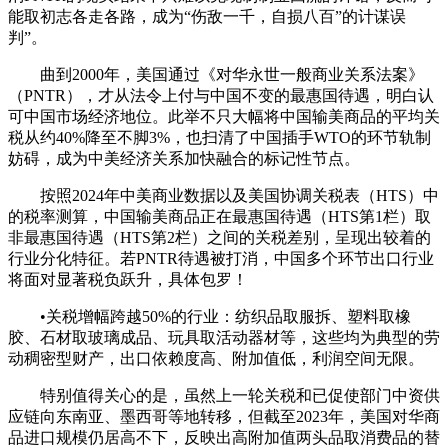
能取初志各走各路，成为“伤敌一千，自损八百”的计谋误
判”。
曲到2000年，美国通过《对华永世一般商业关系法案》
（PNTR），才从法令上付与中国不变的最惠国待遇，明白认
可中国市场经济地位。此举不只大幅将中国输美商品的平均关
税从约40%降至不脚3%，也扫清了中国插手WTO的环节轨制
妨碍，成为中美经济关系加快融合的标记性节点。
按照2024年中美商业数据以及美国协调关税表（HTS）中
的税率测算，中国输美商品正在最惠国待遇（HTS第1栏）取
非最惠国待遇（HTS第2栏）之间的关税差别，呈现出较着的
行业分化特征。若PNTR待遇被打消，中国多个环节出口行业
将面对显著税负跃升，具体包罗！
•关税增幅跨越50%的行业：纺织品取服拆、塑料取橡
胶、石材取玻璃成品、玩具取活动器材等，这些均为典型的劳
动稠密型财产，出口依赖度高、附加值低，利润空间无限。
特别值得关心的是，虽然上一轮关税和已促使部门中资供
应链向东南亚、墨西哥等地转移，但截至2023年，美国对华商
品进口规模仍居高不下，反映出高附加值两头品取消费品的替