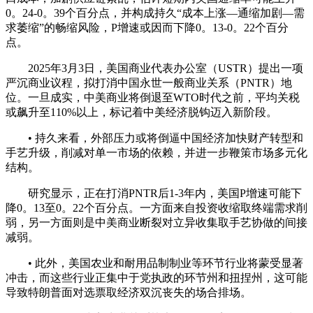
0。24-0。39个百分点，并构成持久“成本上涨—通缩加剧—需
求萎缩”的畅缩风险，P增速或因而下降0。13-0。22个百分
点。
2025年3月3日，美国商业代表办公室（USTR）提出一项
严沉商业议程，拟打消中国永世一般商业关系（PNTR）地
位。一旦成实，中美商业将倒退至WTO时代之前，平均关税
或飙升至110%以上，标记着中美经济脱钩迈入新阶段。
• 持久来看，外部压力或将倒逼中国经济加快财产转型和
手艺升级，削减对单一市场的依赖，并进一步鞭策市场多元化
结构。
研究显示，正在打消PNTR后1-3年内，美国P增速可能下
降0。13至0。22个百分点。一方面来自投资收缩取终端需求削
弱，另一方面则是中美商业断裂对立异收集取手艺协做的间接
减弱。
• 此外，美国农业和耐用品制制业等环节行业将蒙受显著
冲击，而这些行业正集中于党执政的环节州和扭捏州，这可能
导致特朗普面对选票取经济双沉丧失的场合排场。