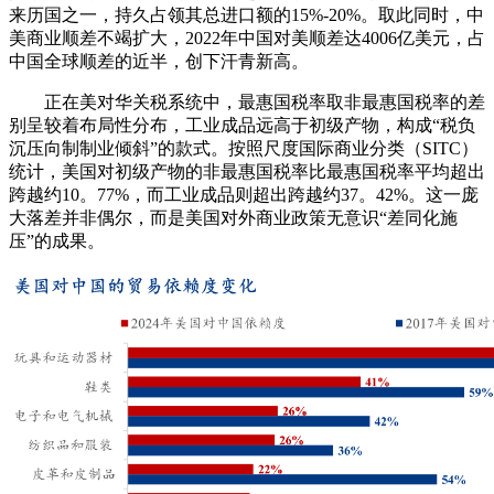
来历国之一，持久占领其总进口额的15%-20%。取此同时，中
美商业顺差不竭扩大，2022年中国对美顺差达4006亿美元，占
中国全球顺差的近半，创下汗青新高。
正在美对华关税系统中，最惠国税率取非最惠国税率的差
别呈较着布局性分布，工业成品远高于初级产物，构成“税负
沉压向制制业倾斜”的款式。按照尺度国际商业分类（SITC）
统计，美国对初级产物的非最惠国税率比最惠国税率平均超出
跨越约10。77%，而工业成品则超出跨越约37。42%。这一庞
大落差并非偶尔，而是美国对外商业政策无意识“差同化施
压”的成果。