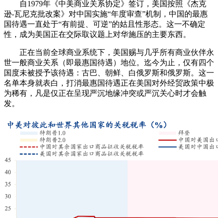
自1979年《中美商业关系协定》签订，美国按照《杰克
逊-瓦尼克批改案》对中国实施“年度审查”机制，中国的最惠
国待遇一直处于“有前提、可逆”的姑且性形态。这一不确定
性，成为美国正在交际取议题上对华施压的主要东西。
正在当前全球商业系统下，美国赐与几乎所有商业伙伴永
世一般商业关系（即最惠国待遇）地位。迄今为止，仅有四个
国度未被授予该待遇：古巴、朝鲜、白俄罗斯和俄罗斯。这一
名单本身就表白，打消最惠国待遇正在美国对外经贸政策中极
为稀有，凡是仅正在呈现严沉地缘冲突或严沉关心时才会触
发。