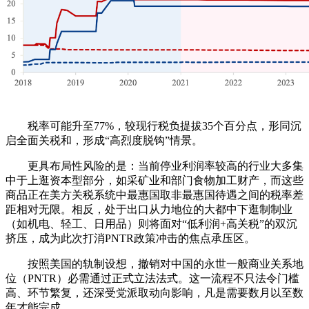
税率可能升至77%，较现行税负提拔35个百分点，形同沉
启全面关税和，形成“高烈度脱钩”情景。
更具布局性风险的是：当前停业利润率较高的行业大多集
中于上逛资本型部分，如采矿业和部门食物加工财产，而这些
商品正在美方关税系统中最惠国取非最惠国待遇之间的税率差
距相对无限。相反，处于出口从力地位的大都中下逛制制业
（如机电、轻工、日用品）则将面对“低利润+高关税”的双沉
挤压，成为此次打消PNTR政策冲击的焦点承压区。
按照美国的轨制设想，撤销对中国的永世一般商业关系地
位（PNTR）必需通过正式立法法式。这一流程不只法令门槛
高、环节繁复，还深受党派取动向影响，凡是需要数月以至数
年才能完成。