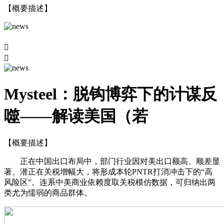
【概要描述】


Mysteel：脱钩博弈下的计谋反
噬——解读美国（若
【概要描述】
正在中国出口布局中，部门行业因对美出口额高、顺差显
著、潜正在关税增幅大，将形成本轮PNTR打消冲击下的“高
风险区”。连系中美商业依赖度取关税模仿数据，可归纳出两
类尤为懦弱的商品群体。