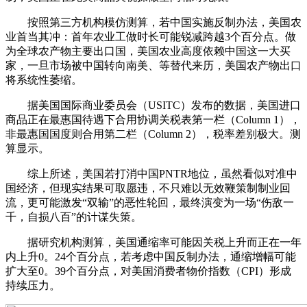
按照第三方机构模仿测算，若中国实施反制办法，美国农
业首当其冲：首年农业工做时长可能锐减跨越3个百分点。做
为全球农产物主要出口国，美国农业高度依赖中国这一大买
家，一旦市场被中国转向南美、等替代来历，美国农产物出口
将系统性萎缩。
据美国国际商业委员会（USITC）发布的数据，美国进口
商品正在最惠国待遇下合用协调关税表第一栏（Column 1），
非最惠国国度则合用第二栏（Column 2），税率差别极大。测
算显示。
综上所述，美国若打消中国PNTR地位，虽然看似对准中
国经济，但现实结果可取愿违，不只难以无效鞭策制制业回
流，更可能激发“双输”的恶性轮回，最终演变为一场“伤敌一
千，自损八百”的计谋失策。
据研究机构测算，美国通缩率可能因关税上升而正在一年
内上升0。24个百分点，若考虑中国反制办法，通缩增幅可能
扩大至0。39个百分点，对美国消费者物价指数（CPI）形成
持续压力。