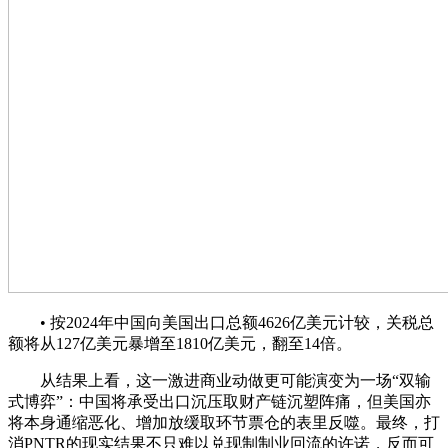
• 按2024年中国向美国出口总额4626亿美元计较，关税总
额将从127亿美元暴增至1810亿美元，翻至14倍。
从结果上看，这一激进商业动做更可能演变为一场“双输
式博弈”：中国将承受出口沉压取财产链沉塑阵痛，但美国亦
将本身通缩恶化、增加放缓取环节票仓的表里反噬。最终，打
消PNTR的现实结果不只难以兑现制制业回流的许诺，反而可