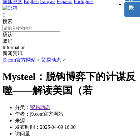
简体中文
English
français
Español
Português

搜索
确认
取消
Information
新闻资讯
j9.com官方网站
>
贸易动态
>
Mysteel：脱钩博弈下的计谋反
噬——解读美国（若
分类：
贸易动态
作者：
j9.com官方网站
来源：
发布时间：
2025-04-09 16:00
访问量：