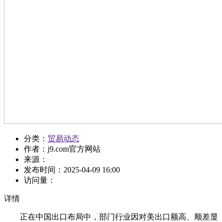
分类：
贸易动态
作者：
j9.com官方网站
来源：
发布时间：
2025-04-09 16:00
访问量：
详情
正在中国出口布局中，部门行业因对美出口额高、顺差显